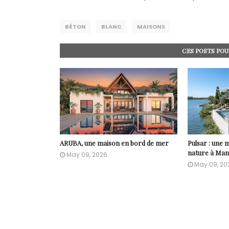
BÉTON
BLANC
MAISONS
CES POSTS POU
ARUBA, une maison en bord de mer
Pulsar : une m
nature à Mant
May 09, 2026
May 09, 20