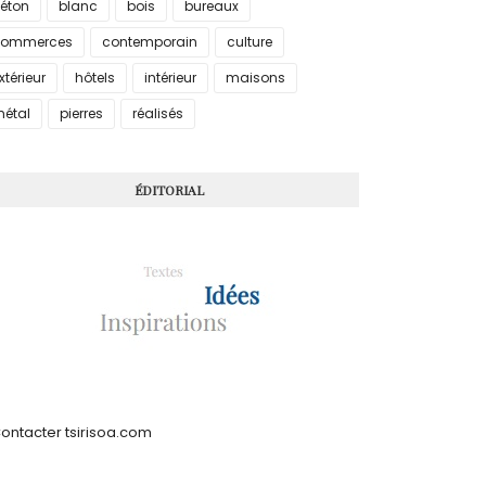
éton
blanc
bois
bureaux
commerces
contemporain
culture
xtérieur
hôtels
intérieur
maisons
étal
pierres
réalisés
ÉDITORIAL
Contacter tsirisoa.com