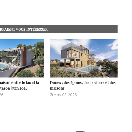
RRAIENT VOUS INTÉRESSER
aison entre le lac et la
Dunes : des épines, des rochers et des
asoa | juin 2026
maisons
26
May 03, 2026